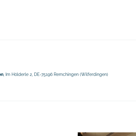
en
en
, Im Hölderle 2,
DE-75196 Remchingen
(Wilferdingen)