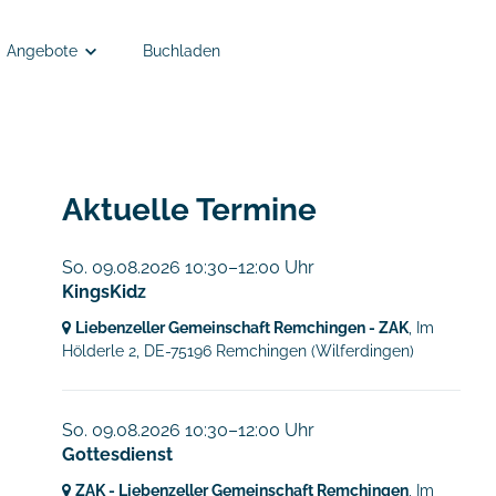
Angebote
Buchladen
Angebote
Anmelden
Semesterkleingruppen
Aktuelle Termine
EC Remchingen - Kinder- und Jugendarbeit
So. 09.08.2026 10:30–12:00 Uhr
KingsKidz
Tiefgänger
Liebenzeller Gemeinschaft Remchingen - ZAK
, Im
Hölderle 2,
DE-75196 Remchingen
(Wilferdingen)
So. 09.08.2026 10:30–12:00 Uhr
Gottesdienst
ZAK - Liebenzeller Gemeinschaft Remchingen
, Im