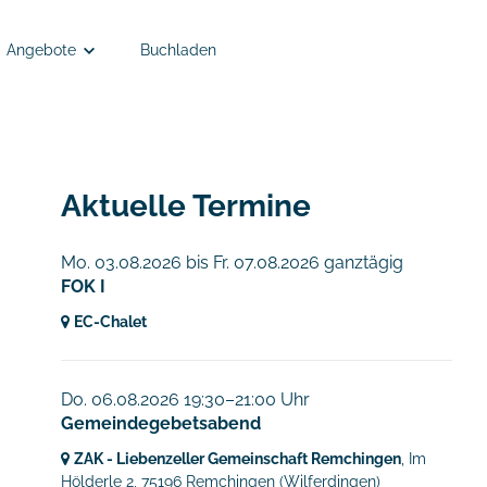
Angebote
Buchladen
Angebote
Anmelden
Semesterkleingruppen
Aktuelle Termine
EC Remchingen - Kinder- und Jugendarbeit
Mo. 03.08.2026
bis
Fr. 07.08.2026 ganztägig
FOK I
Tiefgänger
EC-Chalet
Do. 06.08.2026 19:30–21:00 Uhr
Gemeindegebetsabend
ZAK - Liebenzeller Gemeinschaft Remchingen
, Im
Hölderle 2,
75196 Remchingen
(Wilferdingen)