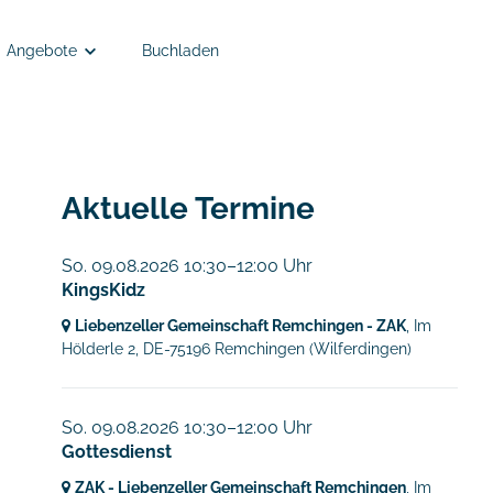
Angebote
Buchladen
Angebote
Anmelden
Semesterkleingruppen
Aktuelle Termine
EC Remchingen - Kinder- und Jugendarbeit
So. 09.08.2026 10:30–12:00 Uhr
KingsKidz
Tiefgänger
Liebenzeller Gemeinschaft Remchingen - ZAK
, Im
Hölderle 2,
DE-75196 Remchingen
(Wilferdingen)
So. 09.08.2026 10:30–12:00 Uhr
Gottesdienst
ZAK - Liebenzeller Gemeinschaft Remchingen
, Im