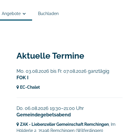
Angebote
Buchladen
Angebote
Anmelden
Semesterkleingruppen
Aktuelle Termine
EC Remchingen - Kinder- und Jugendarbeit
Mo. 03.08.2026
bis
Fr. 07.08.2026 ganztägig
FOK I
Tiefgänger
EC-Chalet
Do. 06.08.2026 19:30–21:00 Uhr
Gemeindegebetsabend
ZAK - Liebenzeller Gemeinschaft Remchingen
, Im
Hölderle 2,
75196 Remchingen
(Wilferdingen)